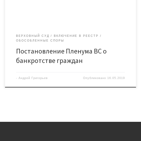
документе Верховный суд […]
ВЕРХОВНЫЙ СУД
ВКЛЮЧЕНИЕ В РЕЕСТР
ОБОСОБЛЕННЫЕ СПОРЫ
Постановление Пленума ВС о
банкротстве граждан
-
Андрей Григорьев
Опубликовано
16.05.2019