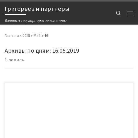
Григорьев и партнеры
Search
Банкротство, корпоративные споры
Главная
»
2019
»
Май
»
16
Архивы по дням:
16.05.2019
1 запись
Постановление Пленума Верховного Суда РФ от 25.12.2018 N 48 «О
некоторых вопросах, связанных с особенностями формирования и
распределения конкурсной массы в делах о банкротстве граждан»
раскрыло многие практические проблемы, которые накопились у
юристов и арбитражных управляющих с того самого момента, как
законодатель разрешил гражданам банкротится. В данном