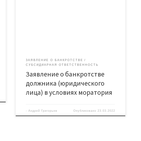
планирует ввести мораторий на подачу
кредиторами заявлений о банкротстве
организаций. В данной статье разберем
проблемы, встающие перед организациями,
которые находятся в предбанкротном состоянии.
Обязанность подать заявление о банкротстве
Закон о банкротстве устанавливает следующие
критерии неплатежеспособности (банкротства):
сумма долга – свыше 300 000 рублей (часть 2 ст. […]
ЗАЯВЛЕНИЕ О БАНКРОТСТВЕ
СУБСИДИАРНАЯ ОТВЕТСТВЕННОСТЬ
Заявление о банкротстве
должника (юридического
лица) в условиях моратория
-
Андрей Григорьев
Опубликовано
23.03.2022