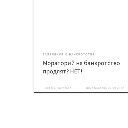
Моратория на подачу заявлений о банкротстве
01.10.2022 00:00 Нет, продление моратория на
возбуждение дел о банкротстве не планируется
Правительством РФ. Это означает, что уже 01
октября 2022г. в 00:01 можно подать заявление о
банкротстве. В этом видео разбираем важные
темы: 01:00 Что делать должникам:
рефинансировать […]
ЗАЯВЛЕНИЕ О БАНКРОТСТВЕ
Мораторий на банкротство
продлят? НЕТ!
-
Андрей Григорьев
Опубликовано
07.09.2022