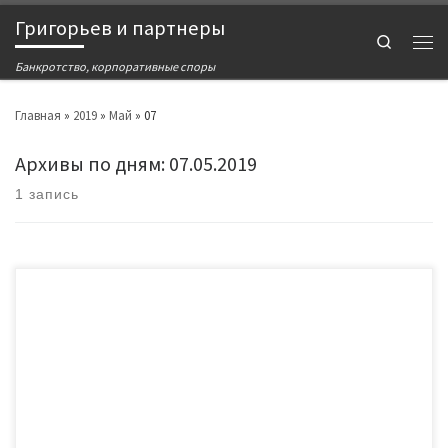
Григорьев и партнеры
Search
Банкротство, корпоративные споры
Главная
»
2019
»
Май
»
07
Архивы по дням:
07.05.2019
1 запись
Процедура банкротства вашего должника, будь то организация или
физическое лицо, это последний шанс вернуть долги. Многие наивно
думают, что наличие судебного решения о присуждении долга и
исполнительного листа, это все что необходимо для возврата своих
денег. А дальше все зависит от судебных приставов. В большинстве
случаев это так. Однако, все […]