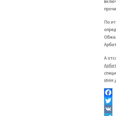
включ
прочи
По ит
опред
Обжал
Арбит
А отс
Арбит
специ
ИНН 
F
a
T