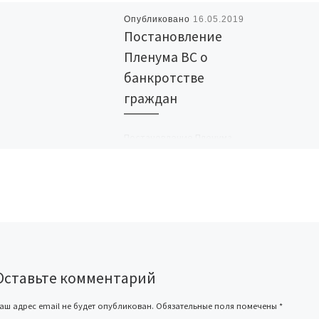
Опубликовано
16.05.2019
Постановление
Пленума ВС о
банкротстве
граждан
Постановление Пленума
Верховного Суда РФ от
25.12.2018 N 48 «О
некоторых вопросах,
связанных с особенностями
формирования и
распределения конкурсной
массы в делах […]
Оставьте комментарий
F
аш адрес email не будет опубликован.
Обязательные поля помечены
*