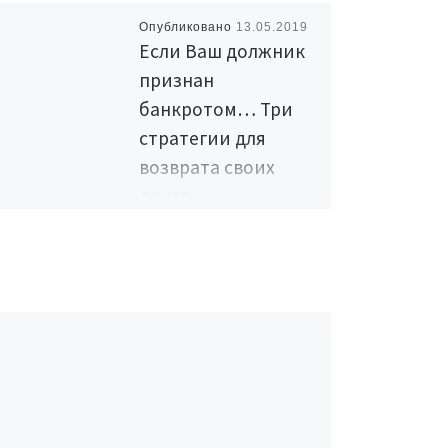
Опубликовано
13.05.2019
Если Ваш должник
признан
банкротом… Три
стратегии для
возврата своих
денег
Очень часто дебиторская
задолженность у многих
организаций «зависает» в
прямом и переносном
смысле. В самом плохом
варианте — задолженность
по договору (или […]