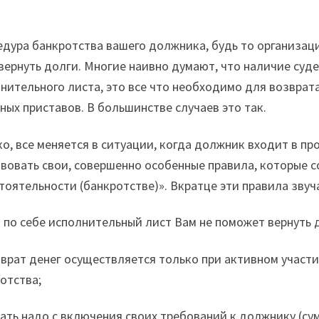
дура банкротства вашего должника, будь то организац
вернуть долги. Многие наивно думают, что наличие суд
нительного листа, это все что необходимо для возврата
ных приставов. В большинстве случаев это так.
о, все меняется в ситуации, когда должник входит в пр
вовать свои, совершенно особенные правила, которые 
тоятельности (банкротстве)». Вкратце эти правила звуча
 по себе исполнительный лист Вам не поможет вернуть 
врат денег осуществляется только при активном участии
отства;
ать надо с включения своих требований к должнику (су