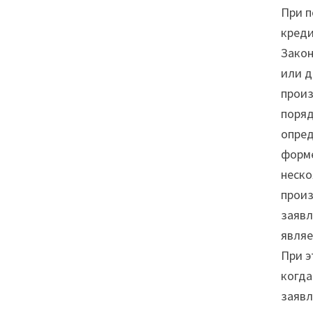
При п
креди
Закон
или д
произ
поряд
опред
форме
неско
произ
заявл
являе
При э
когда
заявл