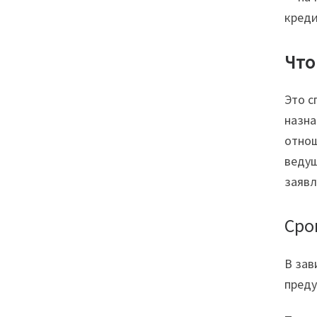
креди
Что
Это с
назна
отнош
ведущ
заявл
Сро
В зав
преду