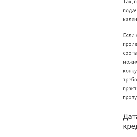
Так, 
подач
кален
Если 
произ
соотв
можно
конку
требо
практ
пропу
Дат
кре