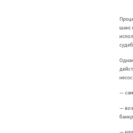
Проце
шанс 
испол
судеб
Однак
дейст
несос
— сам
— воз
банкр
— нач